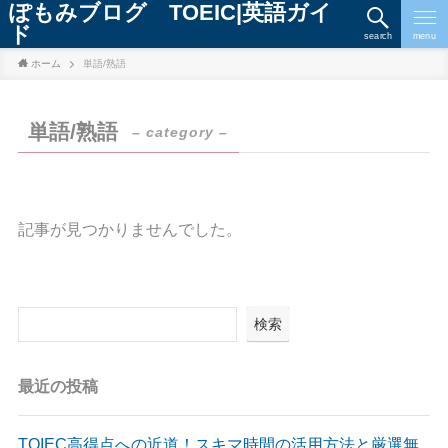
ぽもみブログ TOEIC|英語ガイ
ド
search
menu
ホーム
単語/熟語
単語/熟語
– category –
記事が見つかりませんでした。
検索
最近の投稿
TOIEC高得点への近道！スキマ時間の活用方法と厳選無